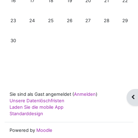
16
17
18
19
20
21
22
Keine Termine, Montag, 23. Juni
Keine Termine, Dienstag, 24. Juni
Keine Termine, Mittwoch, 25. Juni
Keine Termine, Donnerstag, 26. Ju
Keine Termine, Freitag, 27
Keine Termine, S
Keine Te
23
24
25
26
27
28
29
Keine Termine, Montag, 30. Juni
30
Sie sind als Gast angemeldet (
Anmelden
)
Blo
Unsere Datenlöschfristen
Laden Sie die mobile App
Standarddesign
Powered by
Moodle