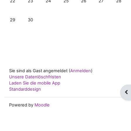
22
23
24
25
26
27
28
Keine Termine, Montag, 29. Juni
Keine Termine, Dienstag, 30. Juni
29
30
Sie sind als Gast angemeldet (
Anmelden
)
Unsere Datenlöschfristen
Laden Sie die mobile App
Standarddesign
Blo
Powered by
Moodle